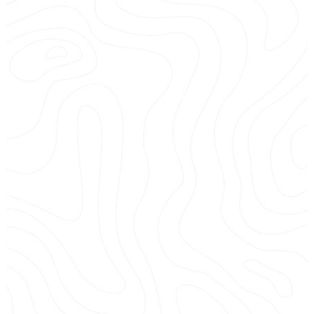
Coucher de soleil aux Iles Sanguinaires en Jet
ski
Randonnée au départ du Port d’Ajaccio