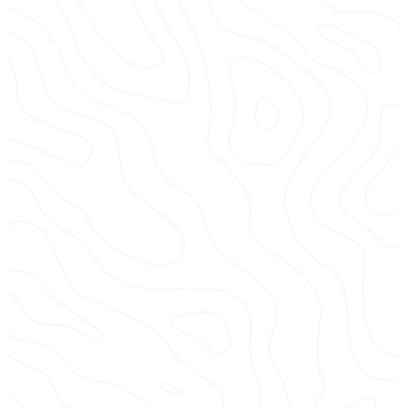
Location jet ski
Jet ski dans le golfe d’Ajaccio