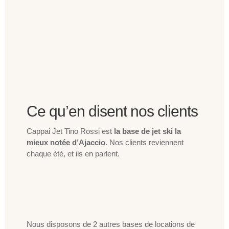
meilleures conditions.
RÉSERVATION EN LIGNE SÉCURISÉE
Choisissez votre créneau,
sélectionnez votre
machine et payez en ligne
en toute sécurité.
Votre session est confirmée instantanément.
Ce qu’en disent nos clients
Cappai Jet Tino Rossi est
la base de jet ski la
mieux notée d’Ajaccio
. Nos clients reviennent
chaque été, et ils en parlent.
Nous disposons de 2 autres bases de locations de