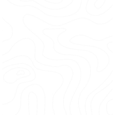
Les îles sanguinaires
A découvrir en randonnée jet ski