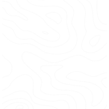
LOCATION JET SKI
Avec ou sans permis
, de 15 minutes à la journée.
Flotte de jet ski Sea Doo renouvelée, 130 à 300 CV.