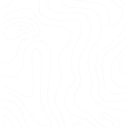
LOCATION DE BATEAUX
5
semi-rigides disponibles à la journée
, avec ou
sans skipper, pour des balades en mer en toute
autonomie.