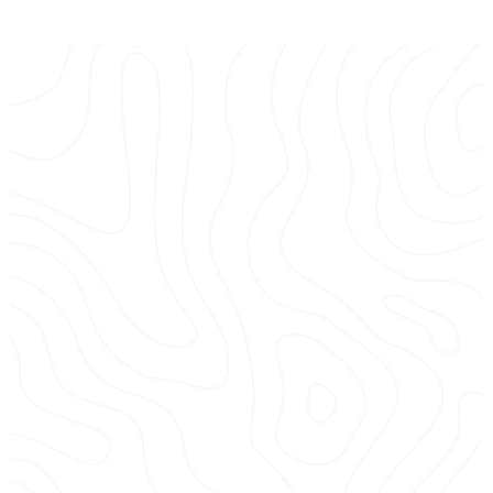
Cappai Jet
jet ski accessibles à tous
notre base de jet ski
en centre ville d’Ajaccio