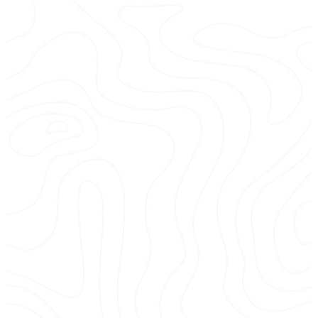
La base du Porti Tino Rossi
Au coeur d’Ajaccio