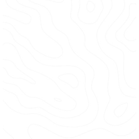
La base Cappai Jet Ajaccio
location de jet ski en ville à Ajaccio