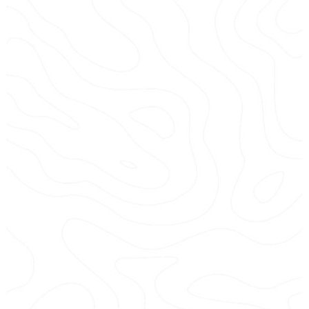
PARACHUTE ASCENSIONNEL
Prenez de la hauteur et découvrez le golfe d’Ajaccio
depuis les airs.
Accessible à tous
, sans expérience
requise.