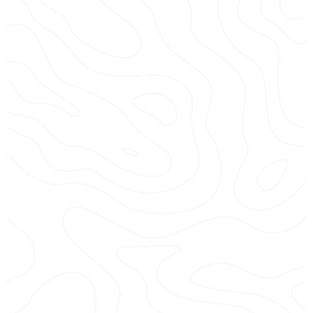
Randonnée en jet depuis Ajaccio
L’esprit convivial à partager