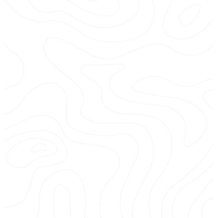
Les locations se font à la journée
possession d’un permis bateau